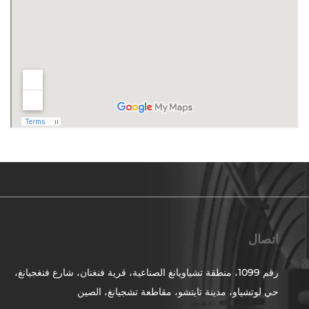
اتصال
رقم 1099، منطقة تشياويانغ الصناعية، قرية فنغنان، شارع فنغجيانغ،
حي لوتشياو، مدينة تايتشو، مقاطعة تشجيانغ، الصين