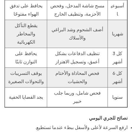
أسبوعي
مسح شاشة المدخل، وفحص
يحافظ على تدفق
ا
الأحزمة، وتنظيف الخارج
الهواء مفتوحًا
يقطع التآكل
أضف الشحوم وشد البراغي
شهريا
والمخاطر
والأسلاك
الكهربائية
كل 3
تنظيف الدفاعات بشكل
يحافظ على
أشهر
أعمق، وتسجيل الاهتزاز
التوازن ثابتًا
كل 6
فحص المحاذاة والأختام
يوقف التسريبات
أشهر
والحشيات
والتحولات الصغيرة
فحص شامل، وربما جلب
سنويا
يجد القضايا الخفية
خبير
نصائح للجري اليومي
ارفع السرعة لأعلى ولأسفل ببطء عندما تستطيع.