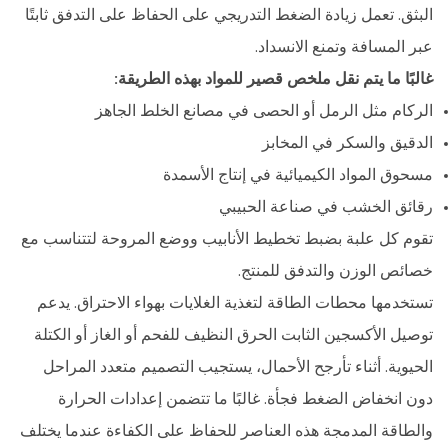
البثق. تعمل زيادة الضغط التدريجي على الحفاظ على التدفق ثابتًا
عبر المسافة وتمنع الانسداد.
غالبًا ما يتم نقل ملخص قصير للمواد بهذه الطريقة:
الركام مثل الرمل أو الحصى في مصانع الخلط الجاهز
الدقيق والسكر في المخابز
مسحوق المواد الكيميائية في إنتاج الأسمدة
رقائق الخشب في صناعة الحبيبي
تقوم كل علبة بضبط تخطيط الأنابيب ووضع المروحة لتتناسب مع
خصائص الوزن والتدفق للمنتج.
تستخدمها محطات الطاقة لتغذية الغلايات بهواء الاحتراق. يدعم
توصيل الأكسجين الثابت الحرق النظيف للفحم أو الغاز أو الكتلة
الحيوية. أثناء تأرجح الأحمال، يستجيب التصميم متعدد المراحل
دون انخفاض الضغط فجأة. غالبًا ما تتضمن إعدادات الحرارة
والطاقة المدمجة هذه العناصر للحفاظ على الكفاءة عندما يختلف