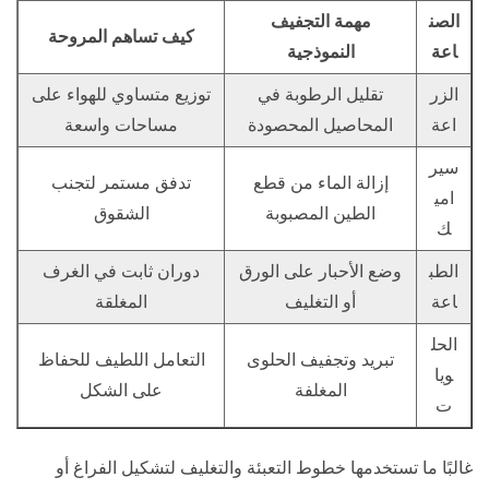
الصن
مهمة التجفيف
كيف تساهم المروحة
اعة
النموذجية
الزر
تقليل الرطوبة في
توزيع متساوي للهواء على
اعة
المحاصيل المحصودة
مساحات واسعة
سير
إزالة الماء من قطع
تدفق مستمر لتجنب
امي
الطين المصبوبة
الشقوق
ك
الطب
وضع الأحبار على الورق
دوران ثابت في الغرف
اعة
أو التغليف
المغلقة
الحل
تبريد وتجفيف الحلوى
التعامل اللطيف للحفاظ
ويا
المغلفة
على الشكل
ت
غالبًا ما تستخدمها خطوط التعبئة والتغليف لتشكيل الفراغ أو