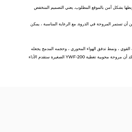
، مما يضمن أنه يمكن ربطها بشكل آمن بالموقع المطلوب. يعني التصميم المنخفض
 يضمن أن تستمر المروحة في الذروة. مع الرعاية المناسبة ، يمكن
 القوي ، ونمط تدفق الهواء المحوري ، وحجمه المدمج يجعله
خيارًا شائعًا بين المهنيين الذين يحتاجون إلى آلية تبريد موثوقة وفعالة. سواء تم استخدامه في أنظمة الكمبيوتر أو الإعدادات الصناعية ، فمن المؤكد أن مروحة محوبية تغطية YWF-200 الصغيرة ستقدم الأداء