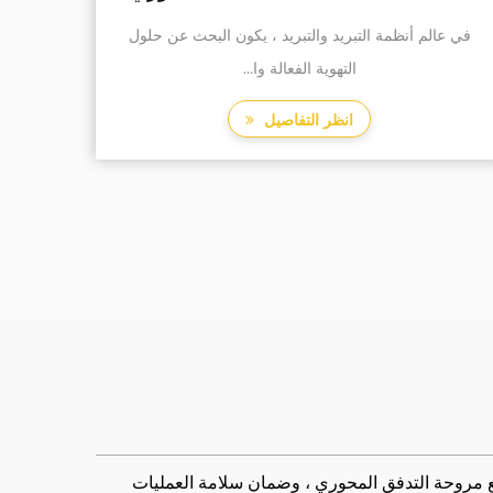
محوري مروحة محورية
غطاء محوّب شبكة YWF-400 هو محلول تهوية قوي
وموثوق مصمم لمجموعة واسع...
انظر التفاصيل
 من الإنجازات التكنولوجية في مجال تصنيع مروحة التدفق المحوري ، وضمان سلامة العمليات