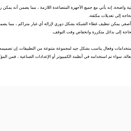
بيت مروحة محواة محورية YWF-200 Small Mesh عملية واضحة. إنه يأتي مع جميع الأجهزة المتصاعدة اللازمة 
حاجة إلى تعديلات مكثفة.
وحة المحورية أصغر. يمكن تنظيف غطاء الشبكة بشكل دوري لإزالة أي غبار متراكم ، مما
حاجة إلى بدائل متكررة وانخفاض وقت التوقف.
 الاستخدامات وفعال يناسب بشكل جيد لمجموعة متنوعة من التطبيقات. إن تصميمه