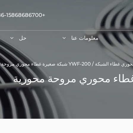
+86-15868686700
معلومات عنا
حل
حوري غطاء الشبكة
/
YWF-200 شبكة صغيرة غطاء محوري مروحة محورية