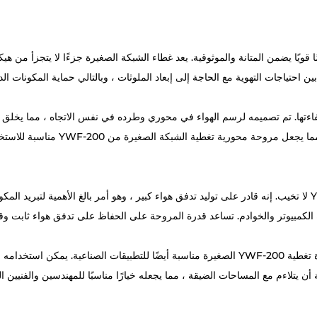
 محوبية تغطية الشبكات الصغيرة YWF-200 تصميمًا قويًا يضمن المتانة والموثوقية. يعد غطاء الشبكة الصغيرة
ن احتياجات التهوية مع الحاجة إلى إبعاد الملوثات ، وبالتالي حماية المكونات الد
تها. تم تصميمه لرسم الهواء في محوري وطرده في نفس الاتجاه ، مما يخلق نمط
رة من YWF-200 مناسبة للاستخدام في البيئات التي يكون فيها التشغيل الهادئ أولوية.
عندما يتعلق الأمر بالأداء ، فإن مروحة محورية شبكية YWF-200 لا تخيب. إنه قادر على توليد تدفق هواء كبير ، وهو أم
 الكمبيوتر والخوادم. تساعد قدرة المروحة على الحفاظ على تدفق هواء ثابت وق
بالإضافة إلى استخدامه في أنظمة الكمبيوتر ، فإن مروحة محواة تغطية YWF-200 الصغيرة مناسبة أي
جة أن يتلاءم مع المساحات الضيقة ، مما يجعله خيارًا مناسبًا للمهندسين والفنيي