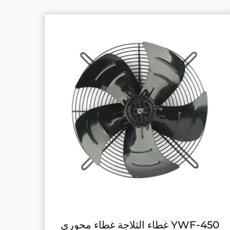
YWF-400 غطاء إطار معدني غطاء