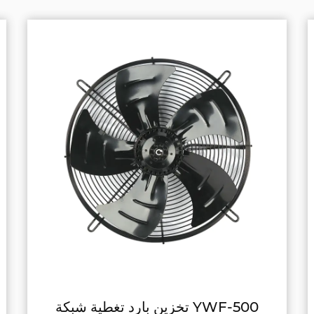
YWF-450 غطاء الثلاجة غطاء محوري