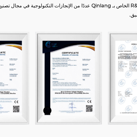
بعد سنوات من الجهود التي لا تتوصل إليها ، حقق فريق R&D الخاص بـ Qinlang عددًا
يق.