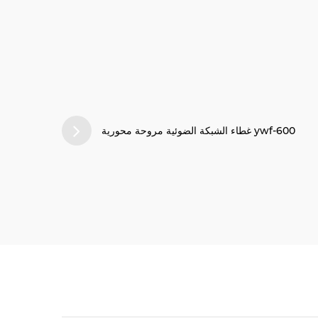
ywf-600 غطاء الشبكة الضوئية مروحة محورية