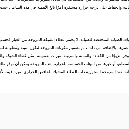
عالية والحفاظ على درجة حرارة مستقرة أمرًا بالغ الأهمية في هذه البيئات ، ح
ايا غطاء الشبكة الحرارية في YWF-630 هو متطلبات الصيانة المنخفضة للصيانة. لا يحمي غطاء الشبكة الم
رها. بالإضافة إلى ذلك ، تم تصميم مكونات المروحة لتكون متينة ومقاومة للبل
وفر مزيجًا من الكفاءة والمتانة والمرونة. ميزات تصميمه، مثل غطاء الشبكة وا
مصانع، أو غيرها من البيئات الحساسة للحرارة، هذه المروحة يمكن أن توفر طاقة 
ة، تعد المروحة المحورية ذات الغطاء المشبك للخافض الحراري
ميزة قيمة لأ