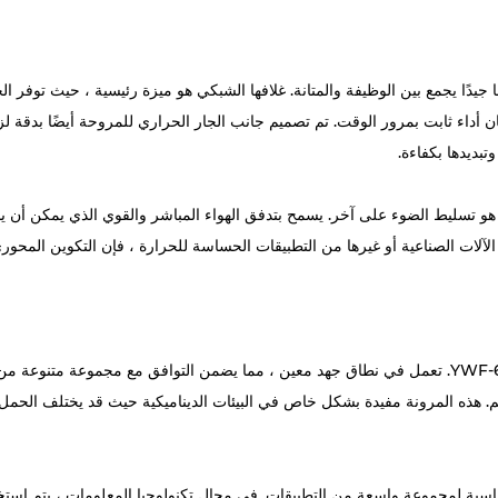
بكة الحرارية YWF-630 تصميمًا مدروسًا جيدًا يجمع بين الوظيفة والمتانة. غلافها الشبكي هو ميزة رئي
ان أداء ثابت بمرور الوقت. تم تصميم جانب الجار الحراري للمروحة أيضًا بدقة لزي
بديدها بكفاءة.
عد التصميم المحوري لغطاء شبكة الشبكة الحرارية YWF-630 هو تسليط الضوء على آخر. يسمح بتدفق الهواء المب
الآلات الصناعية أو غيرها من التطبيقات الحساسة للحرارة ، فإن التكوين المحور
عندما يتعلق الأمر بالأداء ، لا يخيب مروحة الشبكة المحورية YWF-630. تعمل في نطاق جهد معين ، مما يضمن ا
م. هذه المرونة مفيدة بشكل خاص في البيئات الديناميكية حيث قد يختلف الحمل 
ء شبكة الشبكة الحرارية في YWF-630 يجعلها مناسبة لمجموعة واسعة من التطبيقات. في مجال تكنولوجيا ال