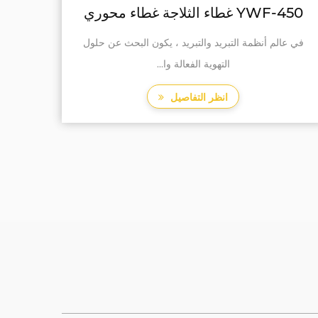
YWF-400 غطاء إطار معدني غطاء
محوري مروحة محورية
غطاء محوّب شبكة YWF-400 هو محلول تهوية قوي
وموثوق مصمم لمجموعة واسع...
انظر التفاصيل