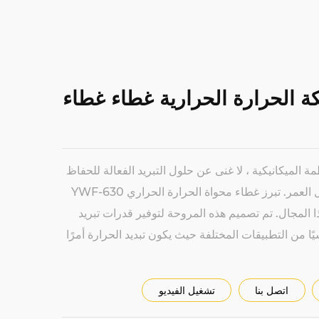
YW شبكة الحرارة الحرارية غطاء غطاء
مة الميكانيكية ، لا غنى عن حلول التبريد الفعالة للحفاظ
على أداء عالية الجودة وطول العمر. تبرز غطاء محواة الحرارة الحراري YWF-630
المجال. تم تصميم هذه المروحة لتوفير قدرات تبريد
يًا من التطبيقات المختلفة حيث يكون تبديد الحرارة أمرًا
اتصل بنا
تشغيل الفيديو