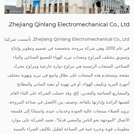
Zhejiang Qinlang Electromechanical Co., Ltd.
Zhejiang Qinlang Electromechanical Co., Ltd. تأسست شركتنا
في عام 2012. وهي شركة مروحة متخصصة في تصميم وتطوير وإنتاج
وتسويق مختلف المراوح ومعدات تبريد الهواء للتصنيع الصناعي والبناء
الصناعي. المنتجات الرئيسية هي مراوح دوارة خارجية ومراوح محرك
مقنعة. وتستخدم هذه المنتجات على نطاق واسع في تبريد وتهوية مختلف
أجهزة التبريد وتكييف الهواء، أو في تهوية أو تنقية المباني والمطابخ
والمشاريع الصناعية والتعدين، إلخ. وقد حصلت الشركة على الثناء العام
لتقنيتها الرائدة وإدارتها بكفاءة، وتصنف بين الأفضل في صناعة المروحة.
تزويد العملاء بمنتجات عالية الجودة وخدمات جيدة. واستنادًا إلى فلسفة
الأعمال "الموجهة نحو الناس والمضي قدمًا"، تعتمد الشركة على موارد
معلومات قوية وخبرة غنية في الصناعة لتقليل تكاليف الشراء بالنسبة