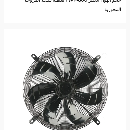
حجم الهواء الكبير YWF-800 تغطية شبكة المروحة
المحورية