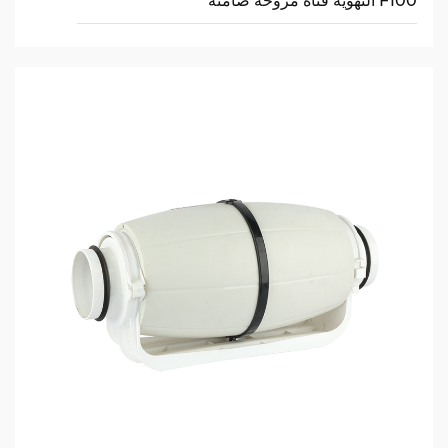
F100 التهوية قناة مروحة صامتة