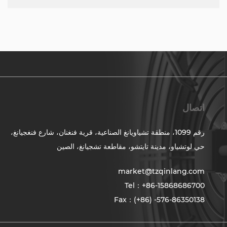
اتصال
رقم 1099، منطقة تشياويانغ الصناعية، قرية فنغنان، شارع فنغجيانغ،
حي لوتشياو، مدينة تايتشو، مقاطعة تشجيانغ، الصين
market@tzqinlang.com
Tel：+86-15868686700
Fax：(+86) -576-86350138