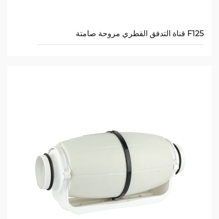
F125 قناة التدفق القطري مروحة صامتة