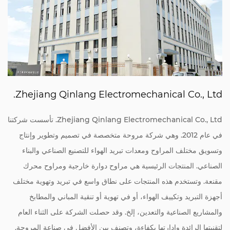
Zhejiang Qinlang Electromechanical Co., Ltd.
Zhejiang Qinlang Electromechanical Co., Ltd. تأسست شركتنا
في عام 2012. وهي شركة مروحة متخصصة في تصميم وتطوير وإنتاج
وتسويق مختلف المراوح ومعدات تبريد الهواء للتصنيع الصناعي والبناء
الصناعي. المنتجات الرئيسية هي مراوح دوارة خارجية ومراوح محرك
مقنعة. وتستخدم هذه المنتجات على نطاق واسع في تبريد وتهوية مختلف
أجهزة التبريد وتكييف الهواء، أو في تهوية أو تنقية المباني والمطابخ
والمشاريع الصناعية والتعدين، إلخ. وقد حصلت الشركة على الثناء العام
لتقنيتها الرائدة وإدارتها بكفاءة، وتصنف بين الأفضل في صناعة المروحة.