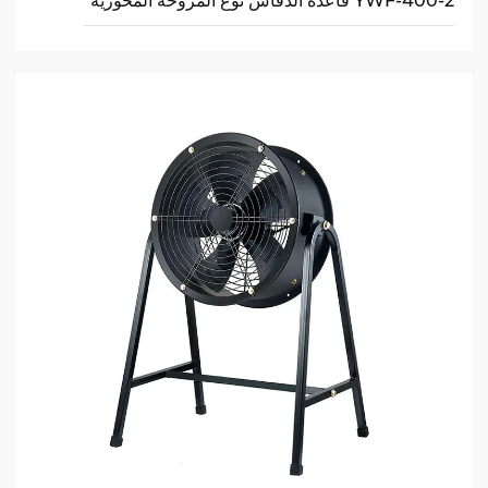
YWF-400-2 قاعدة الدفاس نوع المروحة المحورية