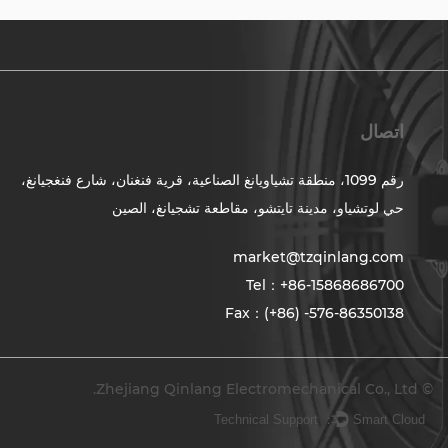
اتصال
رقم 1099، منطقة تشياويانغ الصناعية، قرية فنغنان، شارع فنغجيانغ،
حي لوتشياو، مدينة تايتشو، مقاطعة تشجيانغ، الصين
market@tzqinlang.com
Tel：+86-15868686700
Fax：(+86) -576-86350138
© Zhejiang Qinlang Electromechanical Co., Ltd.
Technical Support ：
Smart Cloud