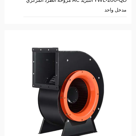
YWL-200-QD التبريد AC مروحة الطرد المركزي
مدخل واحد