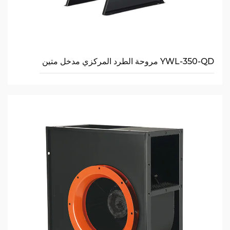
YWL-350-QD مروحة الطرد المركزي مدخل متين