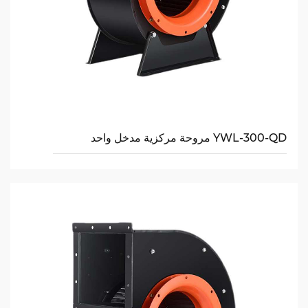
YWL-300-QD مروحة مركزية مدخل واحد