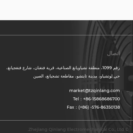
اتصال
رقم 1099، منطقة تشياويانغ الصناعية، قرية فنغنان، شارع فنغجيانغ،
حي لوتشياو، مدينة تايتشو، مقاطعة تشجيانغ، الصين
market@tzqinlang.com
Tel：+86-15868686700
Fax：(+86) -576-86350138
© Zhejiang Qinlang Electromechanical Co., Ltd.